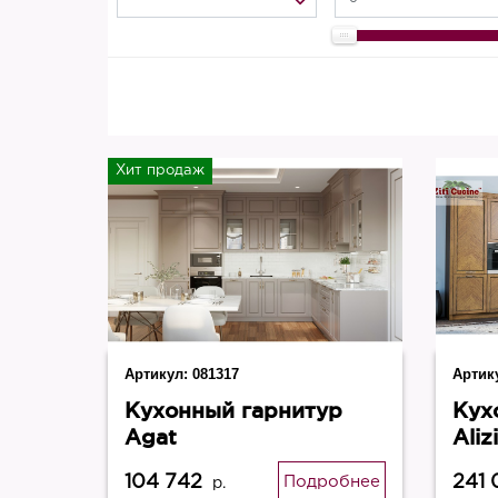
Хит продаж
Артикул:
081317
Артик
Кухонный гарнитур
Кух
Agat
Alizi
104 742
241 
Подробнее
р.