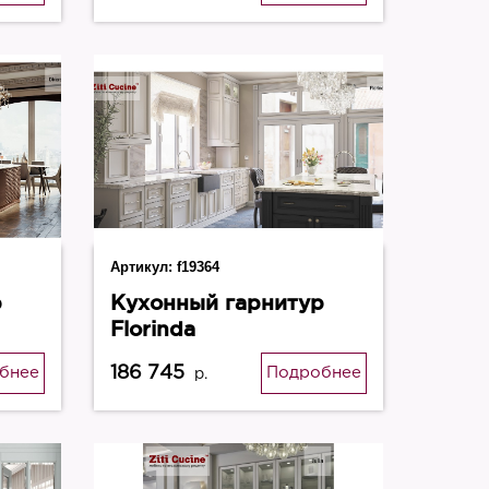
Артикул:
f19364
р
Кухонный гарнитур
Florinda
186 745
бнее
Подробнее
р.