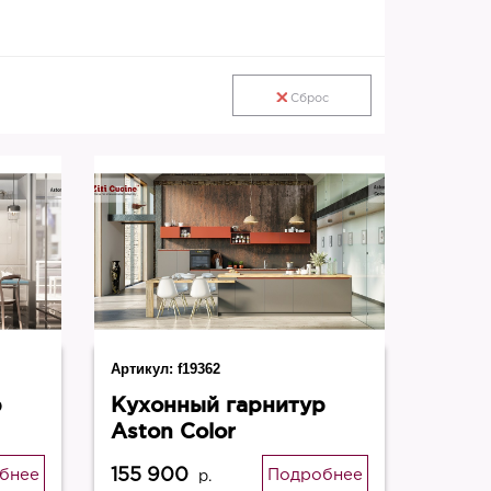
Сброс
Артикул:
f19362
р
Кухонный гарнитур
Aston Color
155 900
бнее
Подробнее
р.