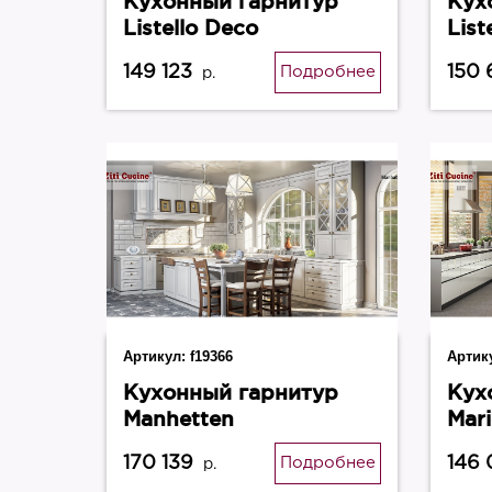
Кухонный гарнитур
Кух
Listello Deco
List
149 123
150
Подробнее
р.
Артикул:
f19366
Артик
Кухонный гарнитур
Кух
Manhetten
Mar
170 139
146
Подробнее
р.