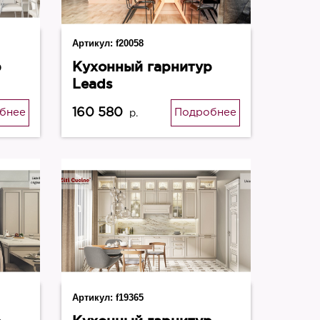
Артикул:
f20058
р
Кухонный гарнитур
Leads
160 580
бнее
Подробнее
р.
Артикул:
f19365