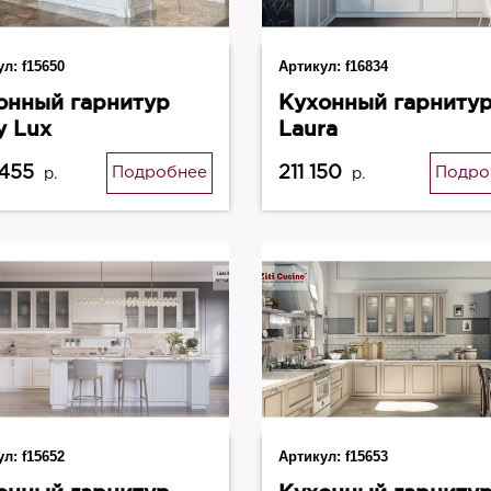
ул:
f15650
Артикул:
f16834
онный гарнитур
Кухонный гарниту
y Lux
Laura
 455
211 150
Подробнее
Подро
р.
р.
ул:
f15652
Артикул:
f15653