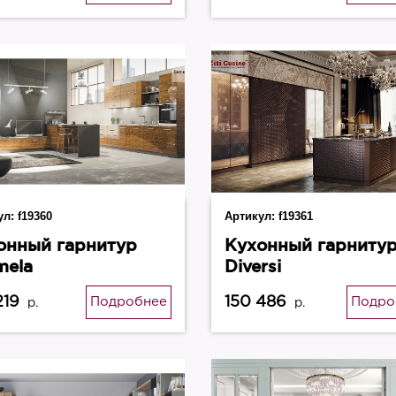
ул:
f19360
Артикул:
f19361
онный гарнитур
Кухонный гарниту
mela
Diversi
219
150 486
Подробнее
Подро
р.
р.