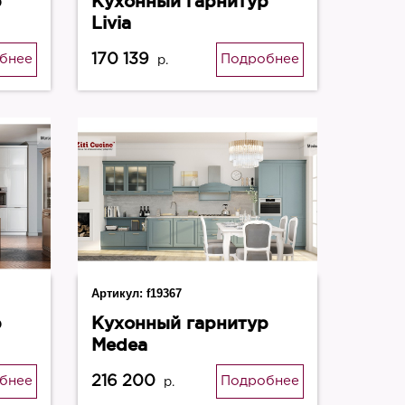
р
Кухонный гарнитур
Livia
170 139
бнее
Подробнее
р.
Артикул:
f19367
р
Кухонный гарнитур
Medea
216 200
бнее
Подробнее
р.