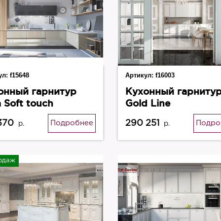
ул:
f15648
Артикул:
f16003
онный гарнитур
Кухонный гарниту
 Soft touch
Gold Line
370
290 251
Подробнее
Подро
р.
р.
одаж