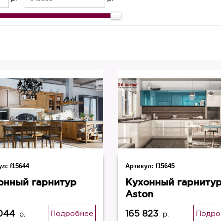
ул:
f15644
Артикул:
f15645
онный гарнитур
Кухонный гарниту
Aston
044
165 823
Подробнее
Подро
р.
р.