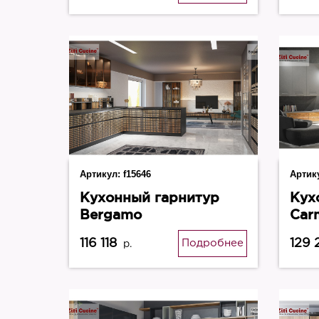
Артикул:
f15646
Артик
Кухонный гарнитур
Кух
Bergamo
Car
116 118
129 
Подробнее
р.