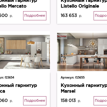
онный гарнитур
Кухонный гарниту
ello Mercato
Listello Originale
 600
163 653
Подробнее
Подро
р.
р.
ул:
f15654
Артикул:
f15655
онный гарнитур
Кухонный гарниту
ica
Marsel
 060
158 013
Подробнее
Подро
р.
р.