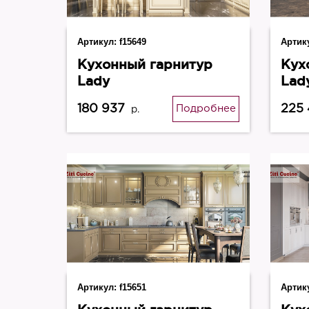
Артикул:
f15649
Артик
Кухонный гарнитур
Кух
Lady
Lad
180 937
225
Подробнее
р.
Артикул:
f15651
Артик