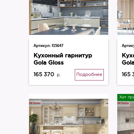
Артикул:
f15647
Артик
Кухонный гарнитур
Кух
Gola Gloss
Gola
165 370
165 
Подробнее
р.
Хит пр