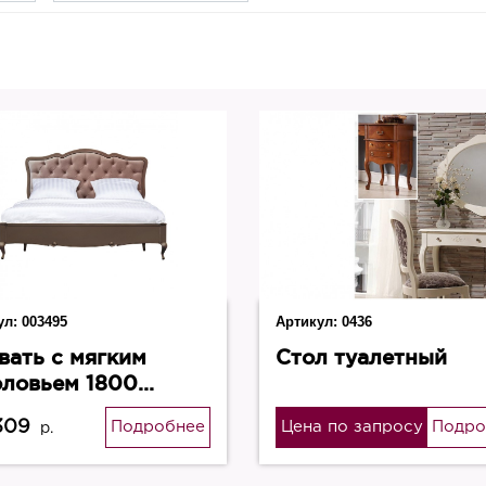
ул:
003495
Артикул:
0436
вать с мягким
Стол туалетный
оловьем 1800
тофино
309
Подробнее
Цена по запросу
Подро
р.
dRooms