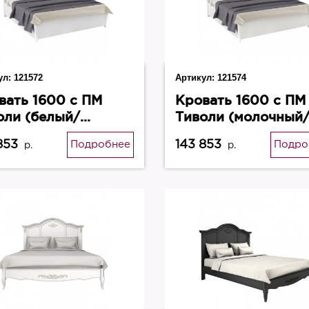
ул:
121572
Артикул:
121574
вать 1600 с ПМ
Кровать 1600 с ПМ
оли (белый/
Тиволи (молочный
ебро) B206ПМ
золото) B206ПМ
853
143 853
Подробнее
Подро
р.
р.