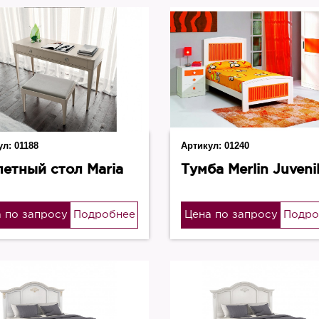
ул:
01188
Артикул:
01240
летный стол Maria
Тумба Merlin Juveni
 по запросу
Подробнее
Цена по запросу
Подро