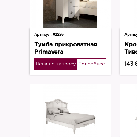
Артикул:
01226
Артик
Тумба прикроватная
Кро
Primavera
Тив
сер
143 
Цена по запросу
Подробнее