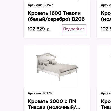
Артикул:
121575
Артик
Кровать 1600 Тиволи
Кро
(белый/серебро) В206
(мо
В20
102 829
102 
Подробнее
р.
Артикул:
001766
Артик
Кровать 2000 с ПМ
Кро
Тиволи (молочный/
Тив