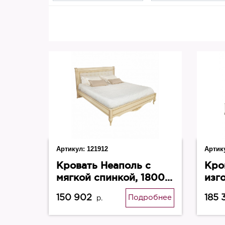
Артикул:
121912
Артик
Кровать Неаполь с
Кро
мягкой спинкой, 1800
изг
ваниль/золото
Пор
150 902
185 
Подробнее
р.
WoodRooms
Woo