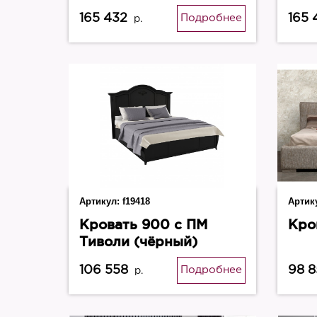
золото)
165 432
165 
Подробнее
р.
Артикул:
f19418
Артик
Кровать 900 с ПМ
Кро
Тиволи (чёрный)
106 558
98 8
Подробнее
р.