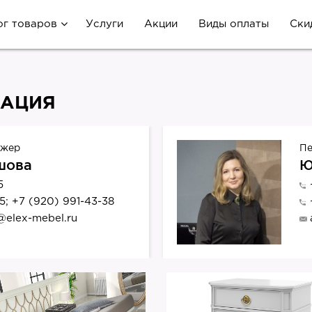
ог товаров
Услуги
Акции
Виды оплаты
Ски
ТАЦИЯ
джер
Пе
шова
Ю
5
5; +7 (920) 991-43-38
@elex-mebel.ru