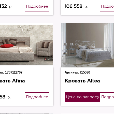
серебро)
432
106 558
Подробнее
Подро
р.
р.
ул:
1707111707
Артикул:
f15590
вать Afina
Кровать Altea
58
Подробнее
Цена по запросу
Подро
р.