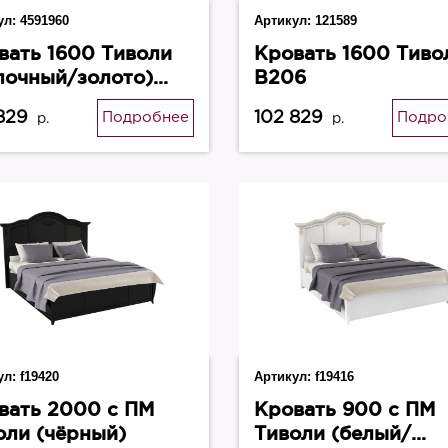
ул:
4591960
Артикул:
121589
вать 1600 Тиволи
Кровать 1600 Тиво
лочный/золото)
В206
6
829
102 829
Подробнее
Подро
р.
р.
ул:
f19420
Артикул:
f19416
вать 2000 с ПМ
Кровать 900 с ПМ
оли (чёрный)
Тиволи (белый/