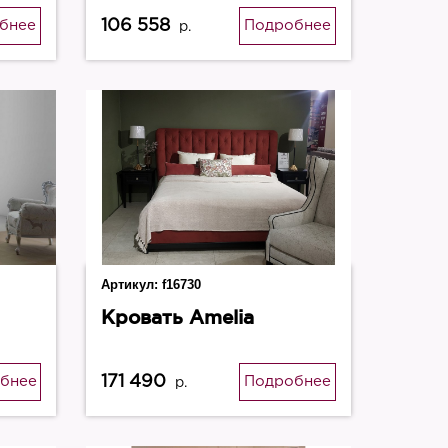
золото)
106 558
бнее
Подробнее
р.
Артикул:
f16730
Кровать Amelia
171 490
бнее
Подробнее
р.