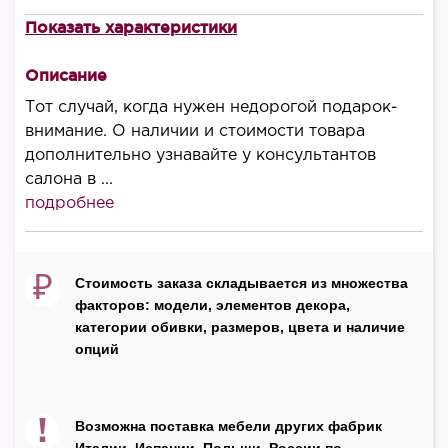
Показать характеристики
В наличии
есть
Описание
Высота, мм
Тот случай, когда нужен недорогой подарок-
1500
внимание. О наличии и стоимости товара
дополнительно узнавайте у консультантов
Производитель
салона в ...
Treez Collection
подробнее
Страна
Россия
₽
Стоимость заказа складывается из множества
факторов: модели, элементов декора,
категории обивки, размеров, цвета и наличие
опций
!
Возможна поставка мебели других фабрик
Италии, Испании, Польши, России по