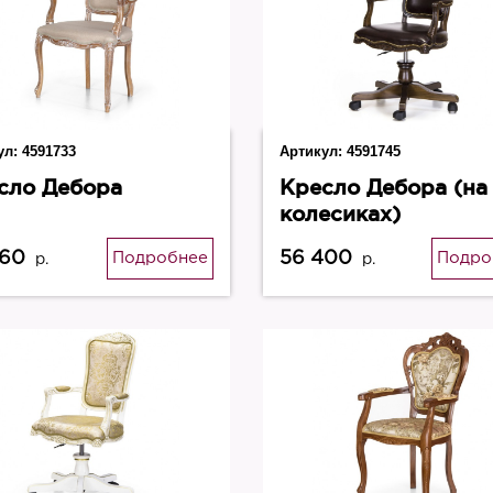
ул:
4591733
Артикул:
4591745
сло Дебора
Кресло Дебора (на
колесиках)
260
56 400
Подробнее
Подро
р.
р.