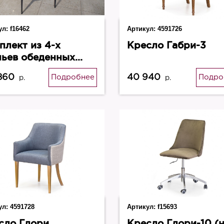
ул:
f16462
Артикул:
4591726
плект из 4-х
Кресло Габри-3
льев обеденных
a
860
40 940
Подробнее
Подро
р.
р.
ул:
4591728
Артикул:
f15693
сло Глори
Кресло Глори-10 (