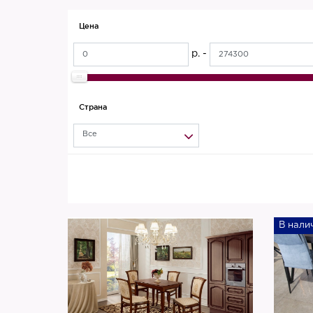
Цена
р. -
Страна
Все
В нали