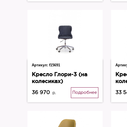
Артикул:
f15691
Артик
Кресло Глори-3 (на
Кре
колесиках)
кол
36 970
33 
Подробнее
р.