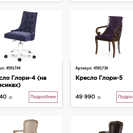
ул:
4591744
Артикул:
4591730
сло Глори-4 (на
Кресло Глори-5
есиках)
540
49 990
Подробнее
Подро
р.
р.