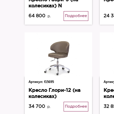
колесиках) N
64 800
24 
Подробнее
р.
Артикул:
f15695
Артик
Кресло Глори-12 (на
Кре
колесиках)
кол
34 700
32 
Подробнее
р.