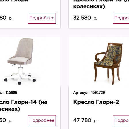
колесиках)
380
32 580
Подробнее
Подро
р.
р.
ул:
f15696
Артикул:
4591729
сло Глори-14 (на
Кресло Глори-2
есиках)
850
47 780
Подробнее
Подро
р.
р.