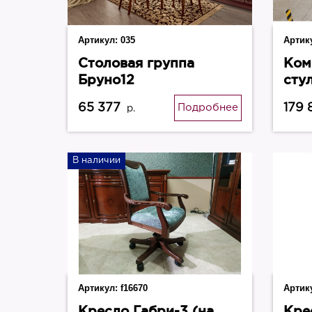
Артикул:
035
Артик
Cтоловая группа
Ком
Бруно12
сту
Nor
65 377
179 
Подробнее
р.
В наличии
Артикул:
f16670
Артик
Кресло Габри-3 (на
Кре