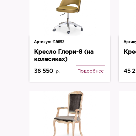
Артикул:
f15692
Артик
Кресло Глори-8 (на
Кре
колесиках)
36 550
45 
Подробнее
р.