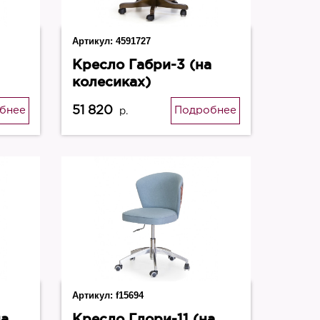
Артикул:
4591727
Кресло Габри-3 (на
колесиках)
51 820
бнее
Подробнее
р.
Артикул:
f15694
на
Кресло Глори-11 (на