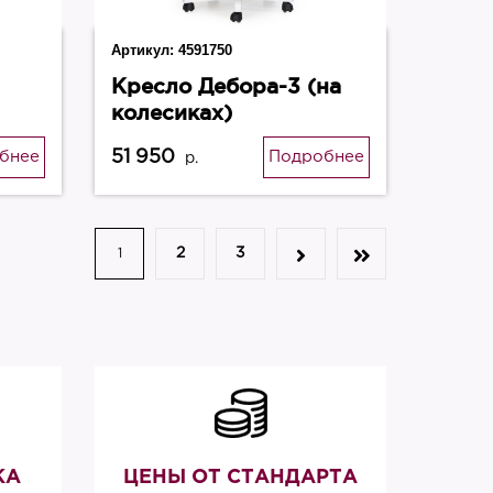
Артикул:
4591750
Кресло Дебора-3 (на
колесиках)
51 950
бнее
Подробнее
р.
2
3
1
КА
ЦЕНЫ ОТ СТАНДАРТА