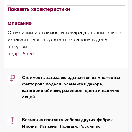
Показать характеристики
В наличии
есть
Описание
Производитель
О наличии и стоимости товара дополнительно
Urbanica
узнавайте у консультантов салона в день
покупки.
Страна
подробнее
Россия
₽
Стоимость заказа складывается из множества
факторов: модели, элементов декора,
категории обивки, размеров, цвета и наличие
опций
!
Возможна поставка мебели других фабрик
Италии, Испании, Польши, России по