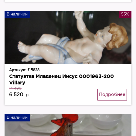
В наличии
55%
Артикул:
f15828
Статуэтка Младенец Иисус 0001963-200
Villary
14 490
6 520
Подробнее
р.
В наличии