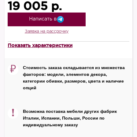
19 005 р.
Написать в
Заявка на рассрочку
Показать характеристики
Высота, мм
2167
₽
Стоимость заказа складывается из множества
Ширина, мм
факторов: модели, элементов декора,
760
категории обивки, размеров, цвета и наличие
Глубина, мм
опций
38
Цвет
!
Возможна поставка мебели других фабрик
орех
Италии, Испании, Польши, России по
индивидуальному заказу
Производитель
Miassmobili