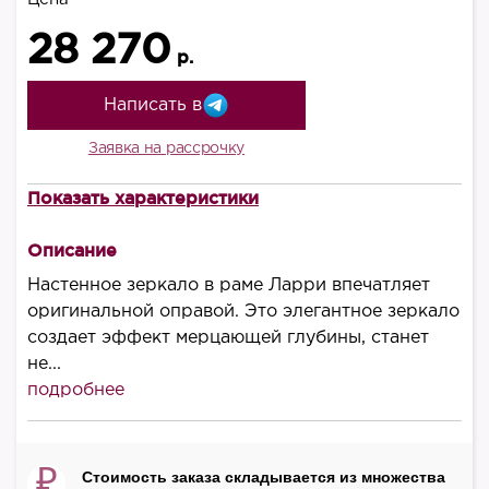
28 270
р.
Написать в
Заявка на рассрочку
Показать характеристики
Материалы
Дерево/полиуретан
Описание
Цвет
Настенное зеркало в раме Ларри впечатляет
античное серебро
оригинальной оправой. Это элегантное зеркало
создает эффект мерцающей глубины, станет
не...
подробнее
₽
Стоимость заказа складывается из множества