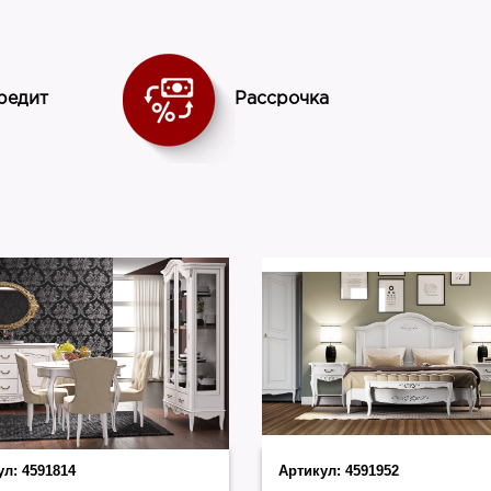
Россия
редит
Рассрочка
ул:
4591814
Артикул:
4591952