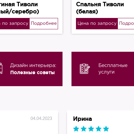
тиная Тиволи
Спальня Тиволи
лый/серебро)
(белая)
 по запросу
Подробнее
Цена по запросу
Подро
Дизайн интерьера:
Бесплатные
Полезные советы
услуги
Ирина
04.04.2023