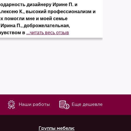
дарность дизайнеру Ирине П. и
Заказ
Алексею К., высокий профессионализм и
понра
ых помогли мне и моей семье
элеме
 Ирина П., доброжелательная,
отсут
чувством в
...читать весь отзыв
незав
Наши работы
Еще дешевле
Группы мебели: