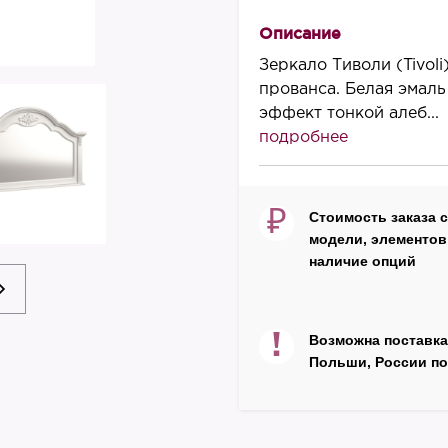
850
Описание
Ширина, мм
Зеркало Тиволи (Tivol
1380
прованса. Белая эмаль
эффект тонкой алеб...
Глубина, мм
подробнее
8
Материал корпуса
массив бука
₽
Стоимость заказа 
модели, элементов 
Декор
наличие опций
патина серебро
Цвет
белый
!
Возможна поставка
Польши, России по
Производитель
NN
Страна