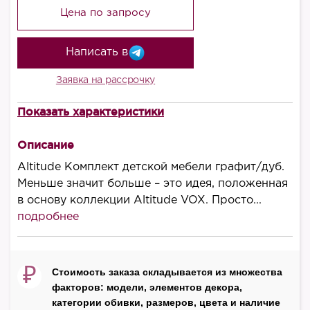
Цена по запросу
Написать в
Заявка на рассрочку
Показать характеристики
В комплект входит
Кроватка 70х140
Описание
Комод
Altitude Комплект детской мебели графит/дуб.
Пеленальный столик
Меньше значит больше – это идея, положенная
Шкаф 2 дв
в основу коллекции Altitude VOX. Просто...
подробнее
Производитель
VOX
Страна
₽
Стоимость заказа складывается из множества
Польша
факторов: модели, элементов декора,
категории обивки, размеров, цвета и наличие