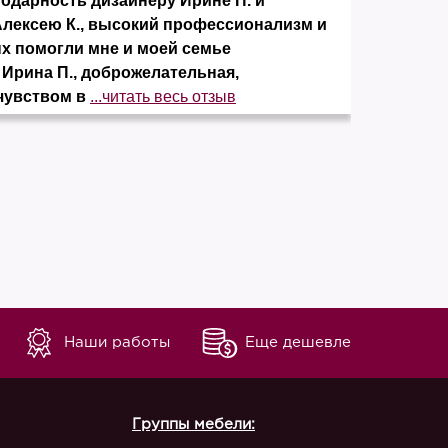
дарность дизайнеру Ирине П. и
Заказ
Алексею К., высокий профессионализм и
понра
ых помогли мне и моей семье
элеме
 Ирина П., доброжелательная,
отсут
чувством в
...читать весь отзыв
незав
Наши работы
Еще дешевле
Группы мебели: