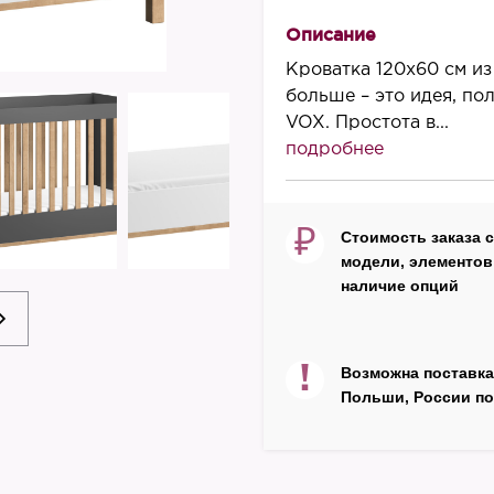
985
Описание
Ширина, мм
Кроватка 120х60 см из
650
больше – это идея, по
VOX. Простота в...
Длина, мм
подробнее
1250
Цвет
белый/дуб, графит/ду
₽
Стоимость заказа 
модели, элементов 
Производитель
наличие опций
VOX
Страна
Польша
!
Возможна поставка
Польши, России по