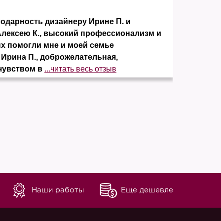
дарность дизайнеру Ирине П. и
Заказ
Алексею К., высокий профессионализм и
понра
ых помогли мне и моей семье
элеме
 Ирина П., доброжелательная,
отсут
чувством в
...читать весь отзыв
незав
Наши работы
Еще дешевле