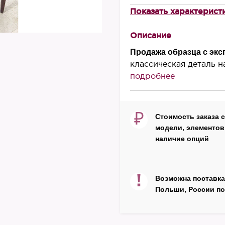
Показать характерист
В наличии
есть
Описание
Высота, мм
Продажа образца с экс
1030
классическая деталь н
подробнее
Ширина, мм
660
Глубина, мм
₽
Стоимость заказа 
770
модели, элементов 
наличие опций
Материал корпуса
массив бука
Цвет
!
Возможна поставка
серо-сиреневый
Польши, России по
Производитель
OttoStelle