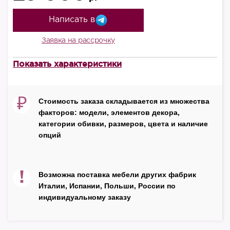
Написать в
Заявка на рассрочку
Показать характеристики
В наличии
есть
₽
Стоимость заказа складывается из множества
Цвет
факторов: модели, элементов декора,
черный
категории обивки, размеров, цвета и наличие
Обивка
опций
кожа
Производитель
!
Возможна поставка мебели других фабрик
Юнитекс
Италии, Испании, Польши, России по
индивидуальному заказу
Страна
Россия