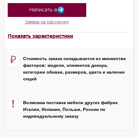
Написать в
Заявка на рассрочку
Показать характеристики
В комплект входит
Комод
Высота, мм - 950
₽
Стоимость заказа складывается из множества
Глубина, мм - 480
факторов: модели, элементов декора,
Ширина, мм -1570
категории обивки, размеров, цвета и наличие
опций
Витрина, 2 двери
Высота, мм - 2030
!
Возможна поставка мебели других фабрик
Глубина, мм - 500
Италии, Испании, Польши, России по
Ширина, мм - 1070
индивидуальному заказу
Материал корпуса
массив бука