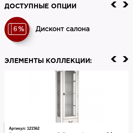
Материал фасада
ДОСТУПНЫЕ ОПЦИИ
МДФ
Декор
Дисконт салона
патина золото
Цвет
молочный
ЭЛЕМЕНТЫ КОЛЛЕКЦИИ:
Производитель
NN
Страна
Россия
Артикул:
121562