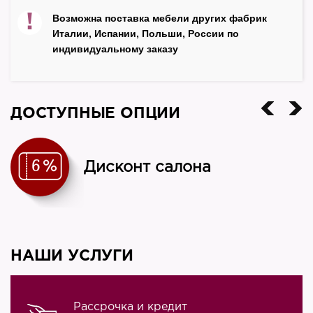
Ширина – 1750 мм
!
Возможна поставка мебели других фабрик
Глубина – 720 мм
Италии, Испании, Польши, России по
Материал корпуса
индивидуальному заказу
шпон
Материал фасада
массив + шпон ореха
ДОСТУПНЫЕ ОПЦИИ
Цвет
орех
Дисконт салона
Производитель
Aritali
Страна
Италия
НАШИ УСЛУГИ
Рассрочка и кредит