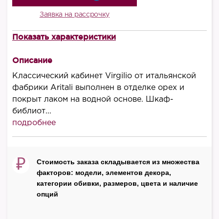
Заявка на рассрочку
Показать характеристики
В комплект входит
Шкаф-библиотека
Описание
Высота – 2190 мм
Классический кабинет Virgilio от итальянской
Ширина – 2360 мм
фабрики Aritali выполнен в отделке орех и
Глубина – 480 мм
покрыт лаком на водной основе. Шкаф-
библиот...
Стол письменный 2х-тумбовый с кожаной
подробнее
вставкой
Высота – 780 мм
Ширина – 1750 мм
₽
Стоимость заказа складывается из множества
Глубина – 720 мм
факторов: модели, элементов декора,
категории обивки, размеров, цвета и наличие
опций
Полукресло
Высота – 780 мм