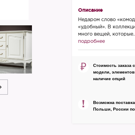
950
Описание
Длина, мм
Недаром слово «комод
1570
«удобный». В коллекци
много вещей, которые..
Глубина, мм
подробнее
480
Материал корпуса
массив бука
₽
Стоимость заказа 
модели, элементов 
Материал фасада
наличие опций
МДФ
Декор
патина серебро
!
Возможна поставка
Польши, России по
Цвет
белый
Производитель