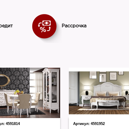
NN
Страна
Россия
редит
Рассрочка
ул:
4591814
Артикул:
4591952