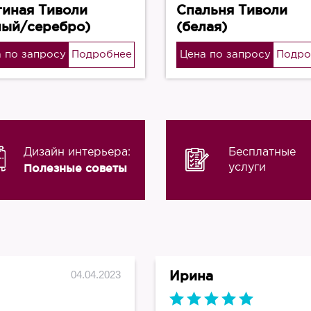
тиная Тиволи
Спальня Тиволи
лый/серебро)
(белая)
 по запросу
Подробнее
Цена по запросу
Подро
Дизайн интерьера:
Бесплатные
Полезные советы
услуги
Ирина
04.04.2023