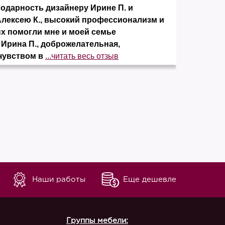
дарность дизайнеру Ирине П. и
Заказ
Алексею К., высокий профессионализм и
понра
ых помогли мне и моей семье
элеме
 Ирина П., доброжелательная,
отсут
чувством в
...читать весь отзыв
незав
Наши работы
Еще дешевле
Группы мебели: