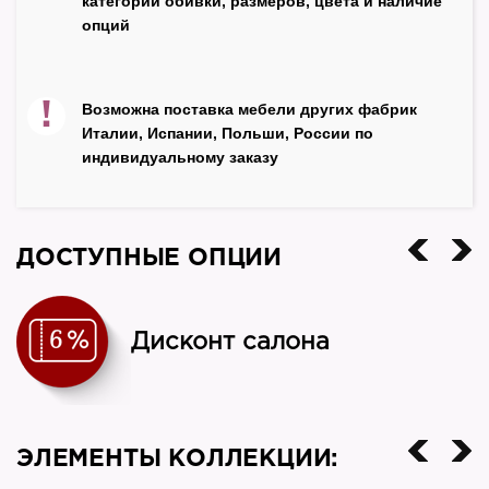
категории обивки, размеров, цвета и наличие
МДФ
опций
Декор
патина серебро
!
Возможна поставка мебели других фабрик
Цвет
Италии, Испании, Польши, России по
белый
индивидуальному заказу
Производитель
NN
ДОСТУПНЫЕ ОПЦИИ
Страна
Россия
Дисконт салона
ЭЛЕМЕНТЫ КОЛЛЕКЦИИ: