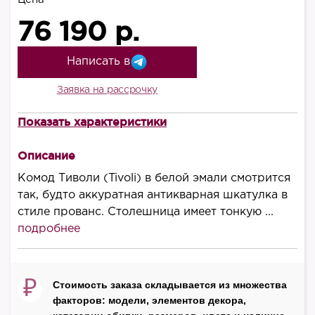
76 190 р.
Написать в
Заявка на рассрочку
Показать характеристики
Высота, мм
840
Описание
Ширина, мм
Комод Тиволи (Tivoli) в белой эмали смотрится
950
так, будто аккуратная антикварная шкатулка в
стиле прованс. Столешница имеет тонкую ...
Глубина, мм
подробнее
500
Материал корпуса
массив бука
₽
Стоимость заказа складывается из множества
факторов: модели, элементов декора,
Материал фасада