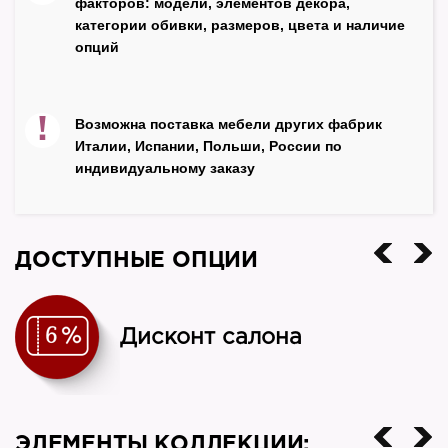
факторов: модели, элементов декора,
есть
категории обивки, размеров, цвета и наличие
опций
Цвет
черный
Подъёмный механизм
!
Возможна поставка мебели других фабрик
есть
Италии, Испании, Польши, России по
индивидуальному заказу
Производитель
NN
Страна
ДОСТУПНЫЕ ОПЦИИ
Россия
Дисконт салона
ЭЛЕМЕНТЫ КОЛЛЕКЦИИ: