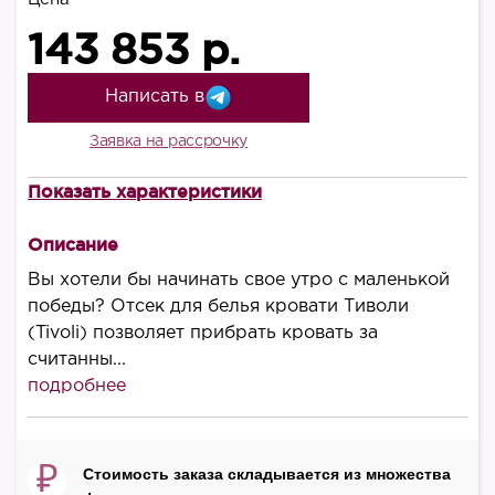
143 853 р.
Написать в
Заявка на рассрочку
Показать характеристики
Высота, мм
1290
Описание
Ширина, мм
Вы хотели бы начинать свое утро с маленькой
1790
победы? Отсек для белья кровати Тиволи
(Tivoli) позволяет прибрать кровать за
Длина, мм
считанны...
2100
подробнее
Материал корпуса
дерево/элементы МДФ
₽
Стоимость заказа складывается из множества
Бельевой ящик