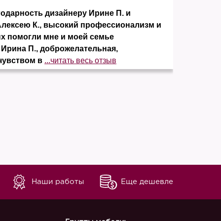
дарность дизайнеру Ирине П. и
Заказ
Алексею К., высокий профессионализм и
понра
ых помогли мне и моей семье
элеме
 Ирина П., доброжелательная,
отсут
чувством в
...читать весь отзыв
незав
Наши работы
Еще дешевле