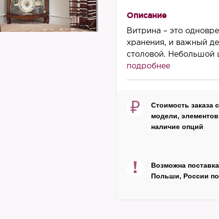
2030
Описание
Ширина, мм
Витрина – это одновр
470
хранения, и важный д
столовой. Небольшой 
Глубина, мм
подробнее
470
Материал корпуса
массив бука
₽
Стоимость заказа 
модели, элементов 
Материал фасада
наличие опций
шпон ореха или вишн
Цвет
на выбор
!
Возможна поставка
Польши, России по
Производитель
Panamar
Страна