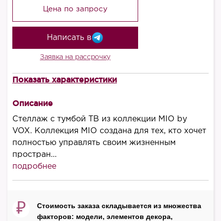
Цена по запросу
Написать в
Заявка на рассрочку
Показать характеристики
Высота, мм
220
Описание
Ширина, мм
Стеллаж с тумбой ТВ из коллекции MIO by
670
VOX. Коллекция MIO создана для тех, кто хочет
полностью управлять своим жизненным
Длина, мм
простран...
10
подробнее
Производитель
VOX
₽
Стоимость заказа складывается из множества
Страна
факторов: модели, элементов декора,