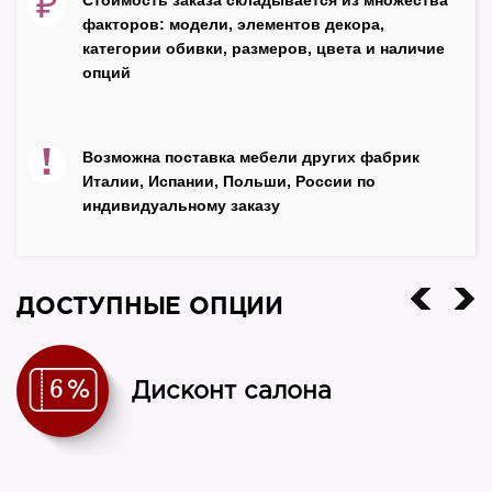
₽
факторов: модели, элементов декора,
Материалы
категории обивки, размеров, цвета и наличие
массив ценных пород, стекло, металл
опций
Производитель
Кондор
!
Возможна поставка мебели других фабрик
Страна
Италии, Испании, Польши, России по
Россия
индивидуальному заказу
ДОСТУПНЫЕ ОПЦИИ
Дисконт салона