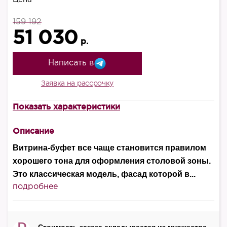
159 192
51 030
р.
Написать в
Заявка на рассрочку
Показать характеристики
В наличии
есть
Описание
Высота, мм
Витрина-буфет все чаще становится правилом
2000
хорошего тона для оформления столовой зоны.
Это классическая модель, фасад которой в...
Ширина, мм
подробнее
737
Глубина, мм
450
Стоимость заказа складывается из множества