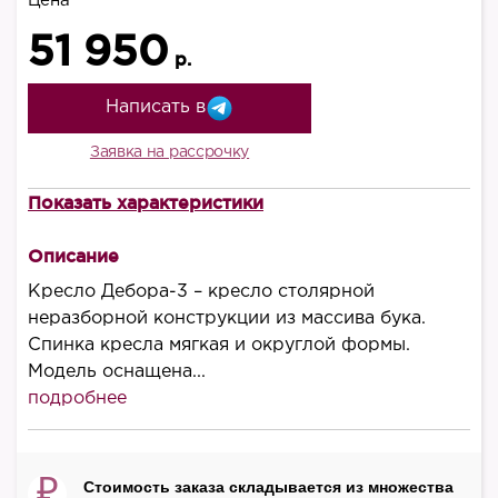
Цена
51 950
р.
Написать в
Заявка на рассрочку
Показать характеристики
Высота, мм
970/1200
Описание
Ширина, мм
Кресло Дебора-3 – кресло столярной
550
неразборной конструкции из массива бука.
Спинка кресла мягкая и округлой формы.
Глубина, мм
Модель оснащена...
480
подробнее
Высота сиденья, мм
440/570
₽
Стоимость заказа складывается из множества
Производитель