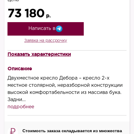
73 180
р.
Написать в
Заявка на рассрочку
Показать характеристики
Высота, мм
900
Описание
Ширина, мм
Двухместное кресло Дебора – кресло 2-х
1200
местное столярной, неразборной конструкции
высокой комфортабельности из массива бука.
Глубина, мм
Задни...
470
подробнее
Высота сиденья, мм
420
₽
Стоимость заказа складывается из множества
Производитель