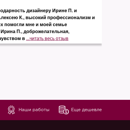
дарность дизайнеру Ирине П. и
Заказ
Алексею К., высокий профессионализм и
понра
ых помогли мне и моей семье
элеме
 Ирина П., доброжелательная,
отсут
чувством в
...читать весь отзыв
незав
Наши работы
Еще дешевле