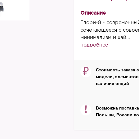
Высота, мм
870/1000
Описание
Ширина, мм
Глори-8 - современный
600
сочетающееся с совре
минимализм и хай...
Глубина, мм
подробнее
460
Высота сиденья, мм
440/570
₽
Стоимость заказа 
модели, элементов 
Производитель
наличие опций
Стелла
Страна
Россия
!
Возможна поставка
Польши, России по