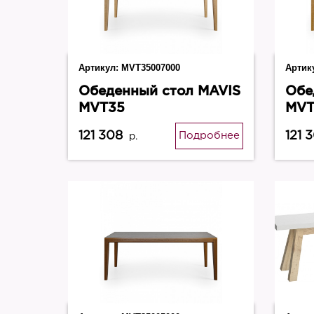
Артикул:
MVT35007000
Артик
Обеденный стол MAVIS
Обе
MVT35
MVT
121 308
121 
Подробнее
р.