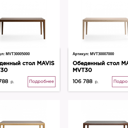
ул:
MVT30005000
Артикул:
MVT30007000
денный стол MAVIS
Обеденный стол M
30
MVT30
788
106 788
Подробнее
Подро
р.
р.