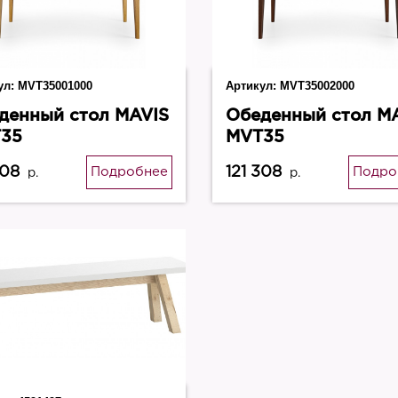
ул:
MVT35001000
Артикул:
MVT35002000
денный стол MAVIS
Обеденный стол M
35
MVT35
308
121 308
Подробнее
Подро
р.
р.