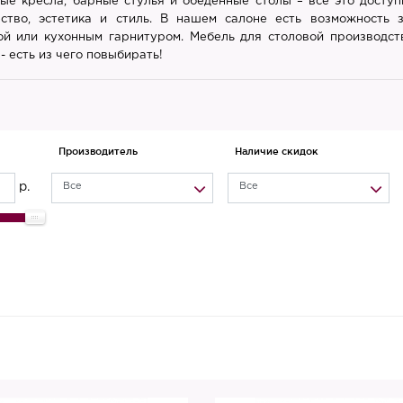
ые кресла, барные стулья и обеденные столы – всё это доступ
ство, эстетика и стиль. В нашем салоне есть возможность 
ой или кухонным гарнитуром. Мебель для столовой производств
- есть из чего повыбирать!
Производитель
Наличие скидок
р.
Все
Все