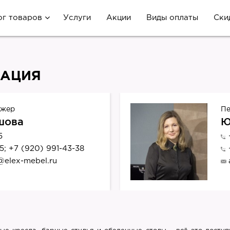
ог товаров
Услуги
Акции
Виды оплаты
Ски
ТАЦИЯ
джер
Пе
шова
Ю
5
5; +7 (920) 991-43-38
@elex-mebel.ru