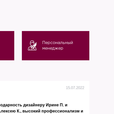
Персональный
менеджер
Алек
15.07.2022
дарность дизайнеру Ирине П. и
Заказ
Алексею К., высокий профессионализм и
понра