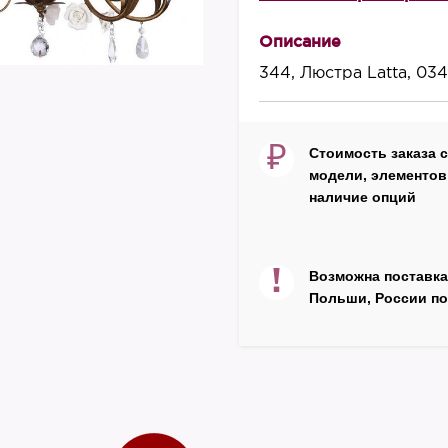
Высота, мм
680
Описание
Диаметр, мм
344, Люстра Latta, 034
430
Материал корпуса
₽
Стоимость заказа 
металл, ткань
модели, элементов 
Цвет
наличие опций
бронза, беж
Производитель
!
Возможна поставка
Artelamp
Польши, России по
Страна
Китай