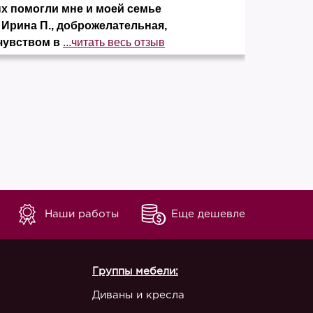
ых помогли мне и моей семье
элеме
 Ирина П., доброжелательная,
отсут
чувством в
...читать весь отзыв
незав
Наши работы
Еще дешевле
Группы мебели:
Диваны и кресла