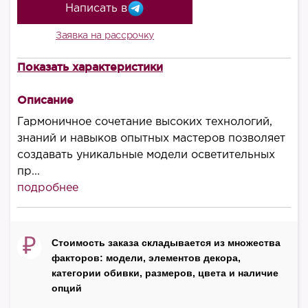
Написать в
Заявка на рассрочку
Показать характеристики
Высота, мм
150
Описание
Ширина, мм
Гармоничное сочетание высоких технологий,
800
знаний и навыков опытных мастеров позволяет
создавать уникальные модели осветительных
Материал корпуса
пр...
металл + хрусталь Swarovski
подробнее
Производитель
Castro Lighting
₽
Стоимость заказа складывается из множества
Страна
факторов: модели, элементов декора,
Португалия
категории обивки, размеров, цвета и наличие
опций