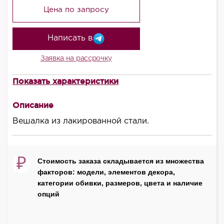
Цена по запросу
Написать в
Заявка на рассрочку
Показать характеристики
Высота, мм
1800
Описание
Диаметр, мм
Вешалка из лакированной стали.
380
Производитель
₽
Стоимость заказа складывается из множества
Bontempi
факторов: модели, элементов декора,
Страна
категории обивки, размеров, цвета и наличие
опций
Италия