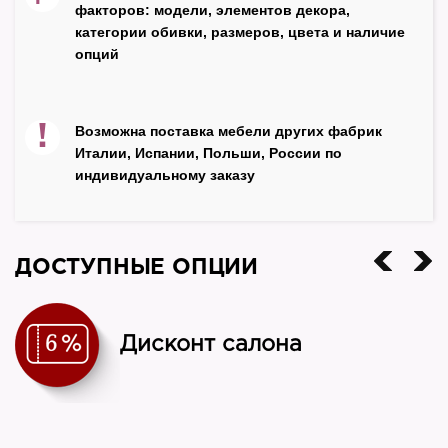
факторов: модели, элементов декора,
массив
категории обивки, размеров, цвета и наличие
опций
Цвет каркаса
орех
Производитель
!
Возможна поставка мебели других фабрик
Zzibo
Италии, Испании, Польши, России по
индивидуальному заказу
Страна
Россия
ДОСТУПНЫЕ ОПЦИИ
Дисконт салона