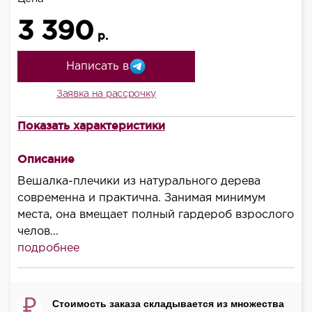
3 390
р.
Написать в
Заявка на рассрочку
Показать характеристики
В наличии
есть
Описание
Высота, мм
Вешалка-плечики из натурального дерева
1230
современна и практична. Занимая минимум
места, она вмещает полный гардероб взрослого
Ширина, мм
челов...
490
подробнее
Глубина, мм
300
₽
Стоимость заказа складывается из множества
Материал каркаса