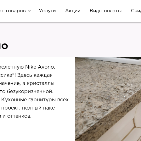
ог товаров
Услуги
Акции
Виды оплаты
Ски
IO
олепную Nike Avorio.
сика"! Здесь каждая
начение, а кристаллы
то безукоризненной.
. Кухонные гарнитуры всех
 проект, полный пакет
 и оттенков.