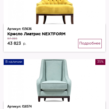
Артикул:
f15636
Кресло Лиатрис NEXTFORM
97 385
43 823
Подробнее
р.
В наличии
35%
Артикул:
f16574