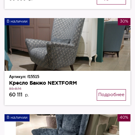
В наличии
30%
Артикул:
f15515
Кресло Банжо NEXTFORM
85 874
60 111
Подробнее
р.
В наличии
40%