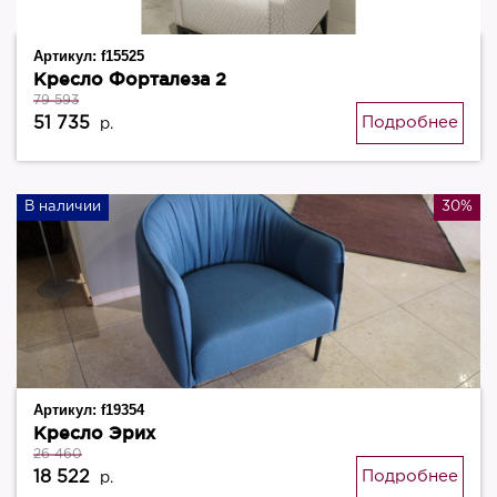
Артикул:
f15525
Кресло Форталеза 2
79 593
51 735
Подробнее
р.
В наличии
30%
Артикул:
f19354
Кресло Эрих
26 460
18 522
Подробнее
р.