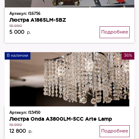
Артикул:
f16756
Люстра A1865LM-5BZ
18 990
5 000
Подробнее
р.
В наличии
36%
Артикул:
f15450
Люстра Onda A3800LM-5CC Arte Lamp
19 990
12 800
Подробнее
р.