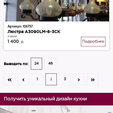
Артикул:
f16757
Люстра А3090LM-6-3CK
7 800
1 400
Подробнее
р.
Выводить по:
24
48
1
3
2
Получить уникальный дизайн кухни