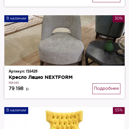
В наличии
30%
Артикул:
f16428
Кресло Лацио NEXTFORM
113 141
79 198
Подробнее
р.
В наличии
55%