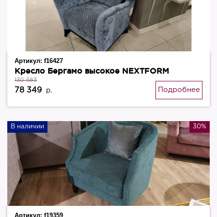
Артикул:
f16427
Кресло Бергамо высокое NEXTFORM
130 583
78 349
Подробнее
р.
В наличии
30%
Артикул:
f19359