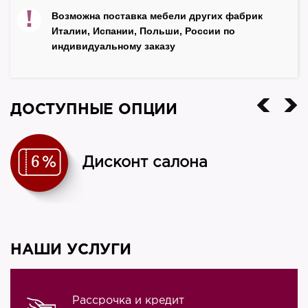
!
Возможна поставка мебели других фабрик
Высота – 1990 мм
Италии, Испании, Польши, России по
Глубина – 450 мм
индивидуальному заказу
Материал корпуса
ламинированная ДСП; кромка - ПВХ
Материал фасада
ДОСТУПНЫЕ ОПЦИИ
ламинированная ДСП; кромка - ПВХ
Цвет
Дисконт салона
орех ногаро/белый премиум
Производитель
Юнитекс
Страна
НАШИ УСЛУГИ
Россия
Рассрочка и кредит