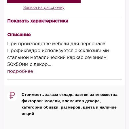
Заявка на рассрочку
Показать характеристики
В комплект входит
Рабочая станция (4x140) с ProSystem на 2-x
Описание
опорных тумбах-купе на 4 рабочих места КВ
При производстве мебели для персонала
0183 БН
Профиквадро используется эксклюзивный
Ширина – 3190 мм
стальной металлический каркас сечением
Высота – 750 мм
50х50мм с декор...
Глубина – 3600 мм
подробнее
Стол рабочий с Prosystem КВ 0108
Ширина – 1400 мм
₽
Стоимость заказа складывается из множества
Высота – 750 мм
факторов: модели, элементов декора,
Глубина – 80 мм
категории обивки, размеров, цвета и наличие
опций
Шкаф комбинированный закрытый (одежда-
документы) КВ 358