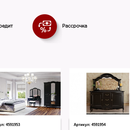
NN
Страна
Россия
редит
Рассрочка
ул:
4591953
Артикул:
4591954