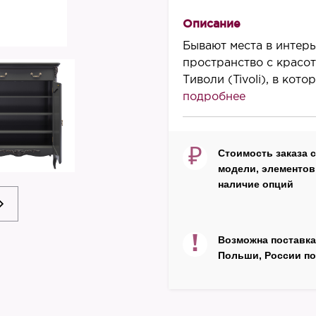
1130
Описание
Ширина, мм
Бывают места в интерь
950
пространство с красот
Тиволи (Tivoli), в котор.
Глубина, мм
подробнее
430
Материал корпуса
массив бука
₽
Стоимость заказа 
модели, элементов 
Материал фасада
наличие опций
МДФ
Декор
эффект старения
!
Возможна поставка
Польши, России по
Цвет
черный
Производитель