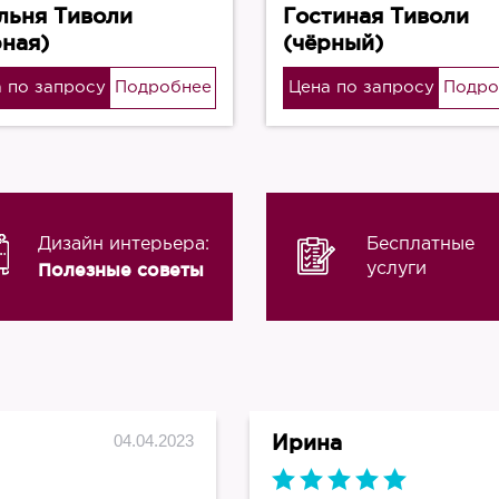
льня Тиволи
Гостиная Тиволи
рная)
(чёрный)
 по запросу
Подробнее
Цена по запросу
Подро
Дизайн интерьера:
Бесплатные
Полезные советы
услуги
Ирина
04.04.2023