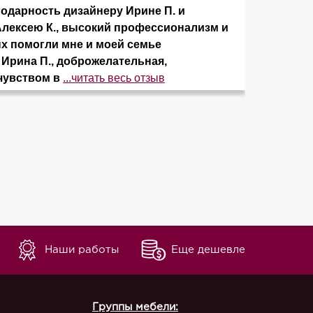
дарность дизайнеру Ирине П. и
Заказ
Алексею К., высокий профессионализм и
понра
ых помогли мне и моей семье
элеме
 Ирина П., доброжелательная,
отсут
чувством в
...читать весь отзыв
незав
Наши работы
Еще дешевле
Группы мебели: