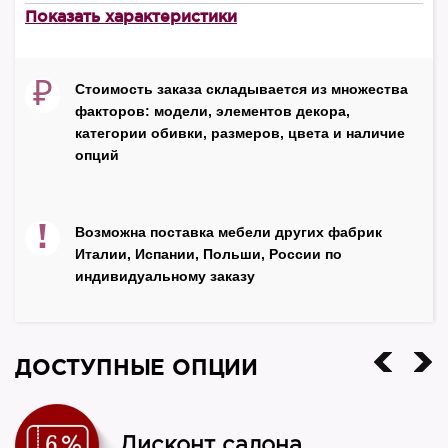
Показать характеристики
Материал корпуса
массив бука
₽
Стоимость заказа складывается из множества
Материал фасада
факторов: модели, элементов декора,
МДФ
категории обивки, размеров, цвета и наличие
Декор
опций
эффект старения
Цвет
!
Возможна поставка мебели других фабрик
чёрный
Италии, Испании, Польши, России по
индивидуальному заказу
Производитель
NN
Страна
ДОСТУПНЫЕ ОПЦИИ
Россия
Дисконт салона