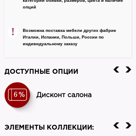
категории обивки, размеров, цвета и наличие
МДФ
опций
Декор
эффект старения
!
Возможна поставка мебели других фабрик
Цвет
Италии, Испании, Польши, России по
черный
индивидуальному заказу
Производитель
NN
ДОСТУПНЫЕ ОПЦИИ
Страна
Россия
Дисконт салона
ЭЛЕМЕНТЫ КОЛЛЕКЦИИ: