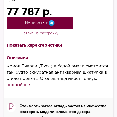
77 787 р.
Написать в
Заявка на рассрочку
Показать характеристики
Высота, мм
950
Описание
Ширина, мм
Комод Тиволи (Tivoli) в белой эмали смотрится
1190
так, будто аккуратная антикварная шкатулка в
стиле прованс. Столешница имеет тонкую ...
Глубина, мм
подробнее
520
Материал корпуса
массив бука
₽
Стоимость заказа складывается из множества
факторов: модели, элементов декора,
Материал фасада