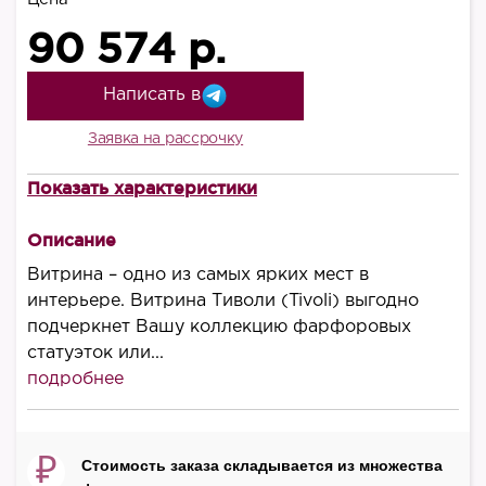
90 574 р.
Написать в
Заявка на рассрочку
Показать характеристики
Высота, мм
2030
Описание
Ширина, мм
Витрина – одно из самых ярких мест в
700
интерьере. Витрина Тиволи (Tivoli) выгодно
подчеркнет Вашу коллекцию фарфоровых
Глубина, мм
статуэток или...
440
подробнее
Материал фасада
дерево/элементы МДФ
₽
Стоимость заказа складывается из множества
Цвет